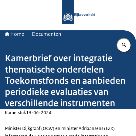
Naar de homepage van Rijksoverheid
Rijksoverheid
Home
Documenten
Vu
Kamerbrief over integratie
thematische onderdelen
Toekomstfonds en aanbieden
periodieke evaluaties van
verschillende instrumenten
Kamerstuk
13-06-2024
Minister Dijkgraaf (OCW) en minister Adriaansens (EZK)