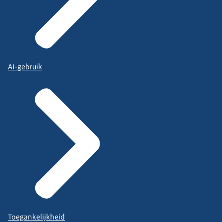
AI-gebruik
Toegankelijkheid