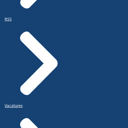
RSS
Vacatures