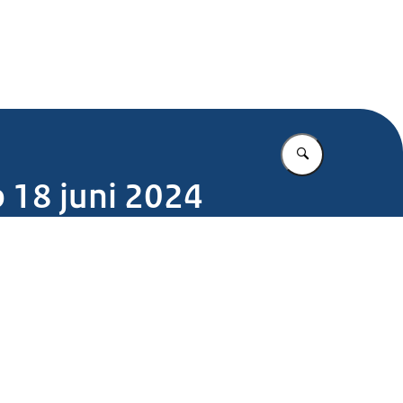
.nl
Vul in wat u z
 18 juni 2024