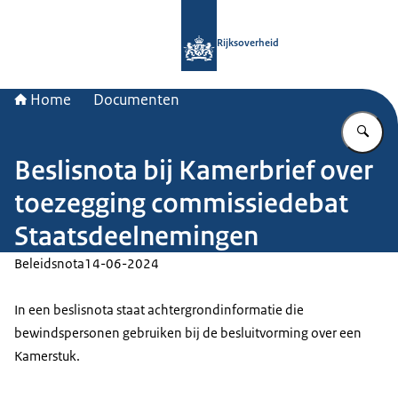
Naar de homepage van Rijksoverheid
Rijksoverheid
Home
Documenten
Vu
Beslisnota bij Kamerbrief over
toezegging commissiedebat
Staatsdeelnemingen
Beleidsnota
14-06-2024
In een beslisnota staat achtergrondinformatie die
bewindspersonen gebruiken bij de besluitvorming over een
Kamerstuk.