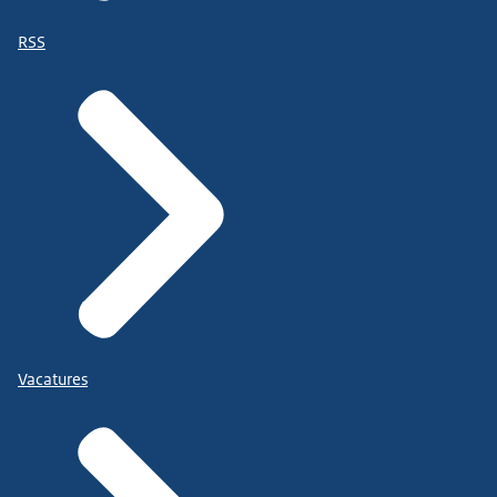
RSS
Vacatures