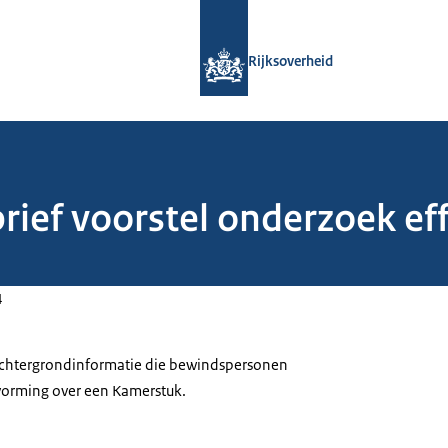
Naar de homepage van Rijksoverheid
Rijksoverheid
rief voorstel onderzoek ef
4
 achtergrondinformatie die bewindspersonen
tvorming over een Kamerstuk.