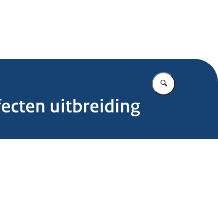
.nl
Vul in wat u z
fecten uitbreiding