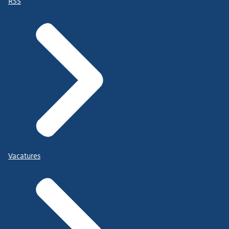
RSS
Vacatures