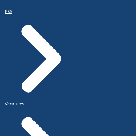
RSS
Vacatures