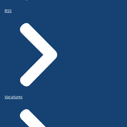
RSS
Vacatures