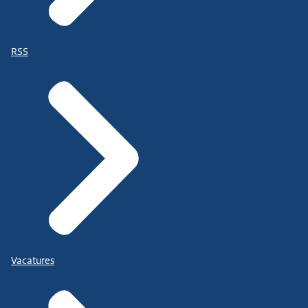
RSS
Vacatures