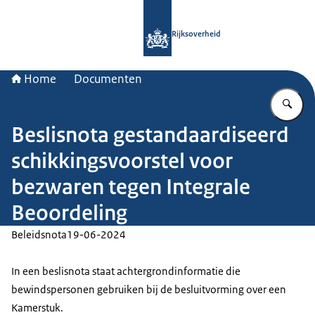
Naar de homepage van Rijksoverheid
Rijksoverheid
Home
Documenten
Vu
Beslisnota gestandaardiseerd
schikkingsvoorstel voor
bezwaren tegen Integrale
Beoordeling
Beleidsnota
19-06-2024
In een beslisnota staat achtergrondinformatie die
bewindspersonen gebruiken bij de besluitvorming over een
Kamerstuk.