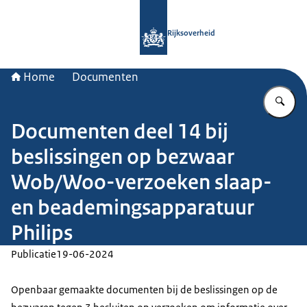
Naar de homepage van Rijksoverheid
Rijksoverheid
Home
Documenten
Vu
Documenten deel 14 bij
beslissingen op bezwaar
Wob/Woo-verzoeken slaap-
en beademingsapparatuur
Philips
Publicatie
19-06-2024
Openbaar gemaakte documenten bij de beslissingen op de