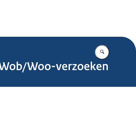
.nl
Vul in wat u z
ar Wob/Woo-verzoeken