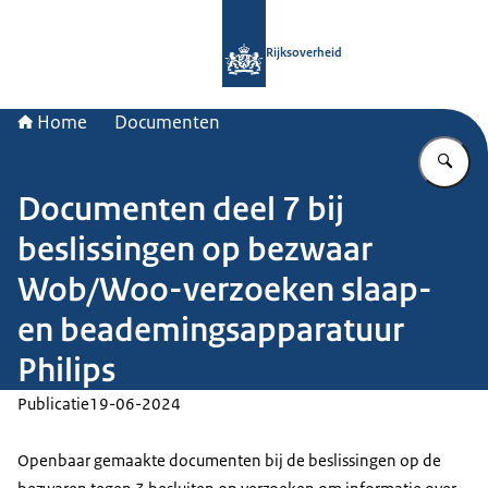
Naar de homepage van Rijksoverheid
Rijksoverheid
Home
Documenten
Vu
Documenten deel 7 bij
beslissingen op bezwaar
Wob/Woo-verzoeken slaap-
en beademingsapparatuur
Philips
Publicatie
19-06-2024
Openbaar gemaakte documenten bij de beslissingen op de