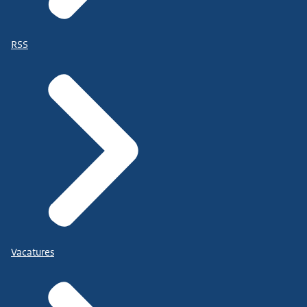
RSS
Vacatures