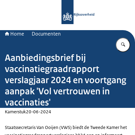
Naar de homepage van Rijksoverheid
Rijksoverheid
Home
Documenten
Vu
Aanbiedingsbrief bij
vaccinatiegraadrapport
verslagjaar 2024 en voortgang
aanpak 'Vol vertrouwen in
vaccinaties'
Kamerstuk
20-06-2024
Staatssecretaris Van Ooijen (VWS) biedt de Tweede Kamer het