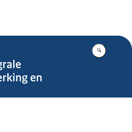
.nl
Vul in wat u z
grale
erking en