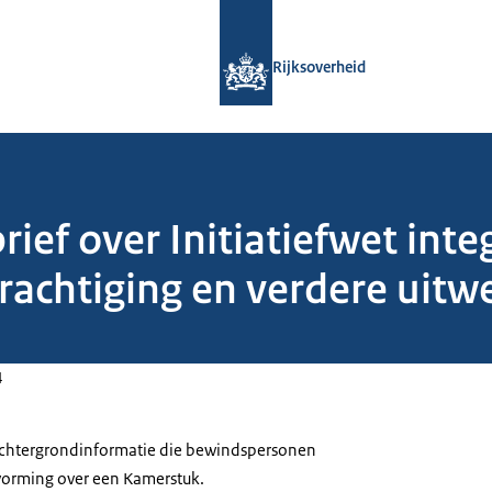
Naar de homepage van Rijksoverheid
Rijksoverheid
ief over Initiatiefwet inte
rachtiging en verdere uitw
4
 achtergrondinformatie die bewindspersonen
tvorming over een Kamerstuk.