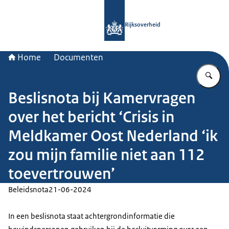
Naar de homepage van Rijksoverheid
Rijksoverheid
Home
Documenten
Vu
Beslisnota bij Kamervragen
over het bericht ‘Crisis in
Meldkamer Oost Nederland ‘ik
zou mijn familie niet aan 112
toevertrouwen’
Beleidsnota
21-06-2024
In een beslisnota staat achtergrondinformatie die