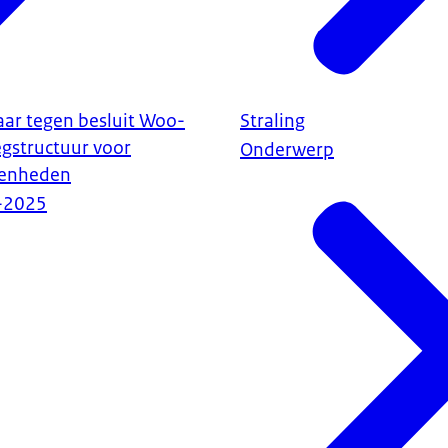
aar tegen besluit Woo-
Straling
egstructuur voor
Onderwerp
genheden
-2025