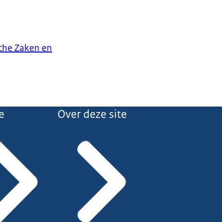
che Zaken en
e
Over deze site