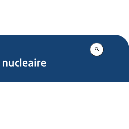
.nl
Vul in wat u z
 nucleaire