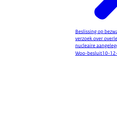
Beslissing op bezw
verzoek over overl
nucleaire aangele
Woo-besluit
10-12