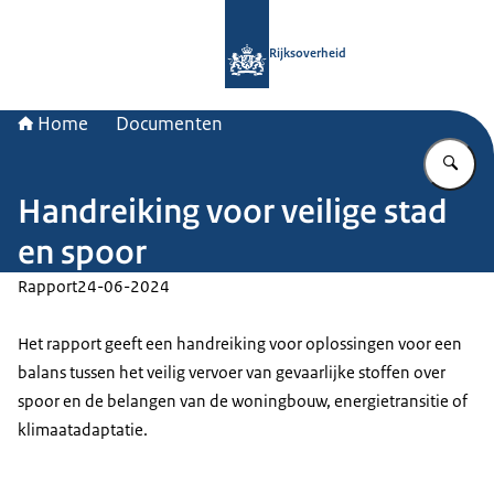
Naar de homepage van Rijksoverheid
Rijksoverheid
Home
Documenten
Vu
Handreiking voor veilige stad
en spoor
Rapport
24-06-2024
Het rapport geeft een handreiking voor oplossingen voor een
balans tussen het veilig vervoer van gevaarlijke stoffen over
spoor en de belangen van de woningbouw, energietransitie of
klimaatadaptatie.