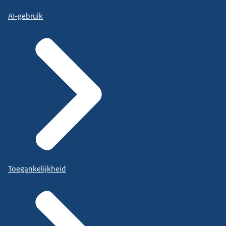
AI-gebruik
Toegankelijkheid