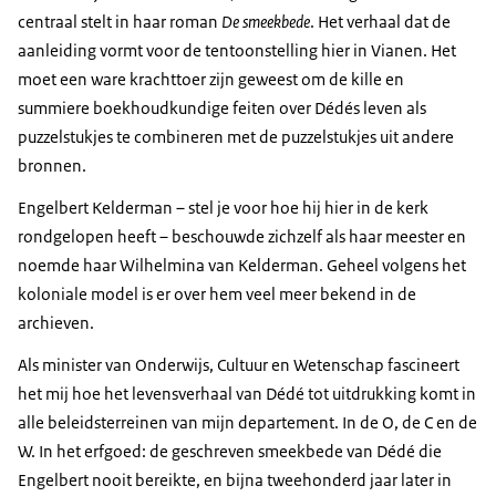
centraal stelt in haar roman
De smeekbede
. Het verhaal dat de
aanleiding vormt voor de tentoonstelling hier in Vianen. Het
moet een ware krachttoer zijn geweest om de kille en
summiere boekhoudkundige feiten over Dédés leven als
puzzelstukjes te combineren met de puzzelstukjes uit andere
bronnen.
Engelbert Kelderman – stel je voor hoe hij hier in de kerk
rondgelopen heeft – beschouwde zichzelf als haar meester en
noemde haar Wilhelmina van Kelderman. Geheel volgens het
koloniale model is er over hem veel meer bekend in de
archieven.
Als minister van Onderwijs, Cultuur en Wetenschap fascineert
het mij hoe het levensverhaal van Dédé tot uitdrukking komt in
alle beleidsterreinen van mijn departement. In de O, de C en de
W. In het erfgoed: de geschreven smeekbede van Dédé die
Engelbert nooit bereikte, en bijna tweehonderd jaar later in