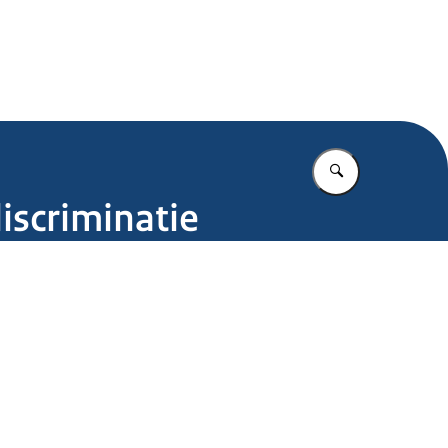
.nl
Vul in wat u z
scriminatie