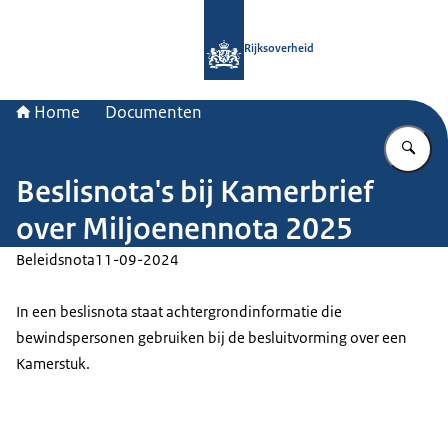
Naar de homepage van Rijksoverheid
Rijksoverheid
Home
Documenten
Vu
Beslisnota's bij Kamerbrief
over Miljoenennota 2025
Beleidsnota
11-09-2024
In een beslisnota staat achtergrondinformatie die
bewindspersonen gebruiken bij de besluitvorming over een
Kamerstuk.