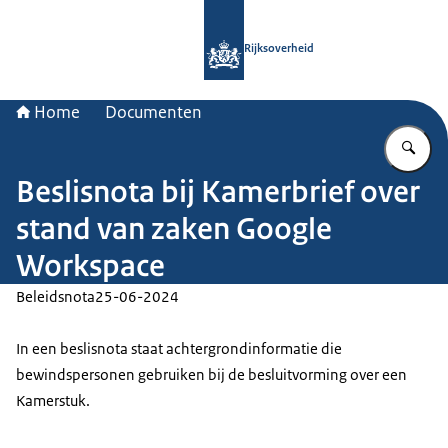
Naar de homepage van Rijksoverheid
Rijksoverheid
Home
Documenten
Vu
Beslisnota bij Kamerbrief over
stand van zaken Google
Workspace
Beleidsnota
25-06-2024
In een beslisnota staat achtergrondinformatie die
bewindspersonen gebruiken bij de besluitvorming over een
Kamerstuk.