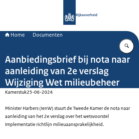
Naar de homepage van Rijksoverheid
Rijksoverheid
Home
Documenten
Vu
Aanbiedingsbrief bij nota naar
aanleiding van 2e verslag
Wijziging Wet milieubeheer
Kamerstuk
25-06-2024
Minister Harbers (IenW) stuurt de Tweede Kamer de nota naar
aanleiding van het 2e verslag over het wetsvoorstel
Implementatie richtlijn milieuaansprakelijkheid.