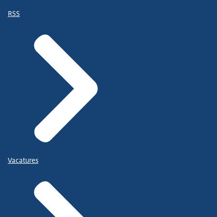
RSS
Vacatures