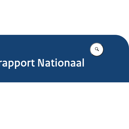
.nl
Vul in wat u z
 rapport Nationaal