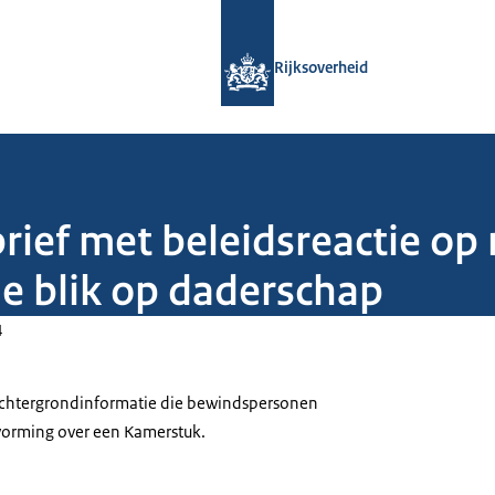
Naar de homepage van Rijksoverheid
Rijksoverheid
rief met beleidsreactie op
e blik op daderschap
4
 achtergrondinformatie die bewindspersonen
tvorming over een Kamerstuk.