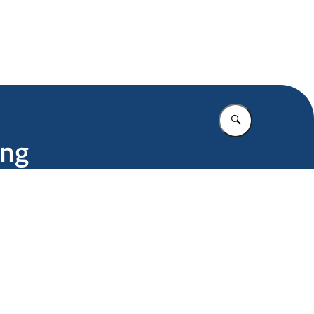
.nl
Vul in wat u z
ing