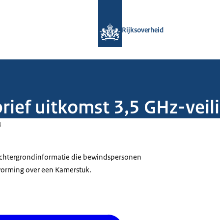
Naar de homepage van Rijksoverheid
Rijksoverheid
rief uitkomst 3,5 GHz-veil
4
 achtergrondinformatie die bewindspersonen
tvorming over een Kamerstuk.