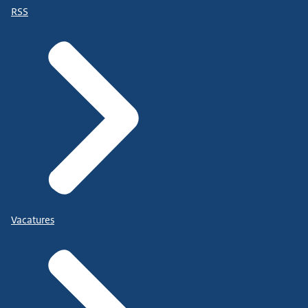
RSS
Vacatures