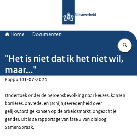
Naar de homepage van Rijksoverheid
Rijksoverheid
Home
Documenten
Vu
"Het is niet dat ik het niet wil,
maar…"
Rapport
01-07-2024
Onderzoek onder de beroepsbevolking naar keuzes, kansen,
barrières, onvrede, en (schijn)tevredenheid over
gelijkwaardige kansen op de arbeidsmarkt, ongeacht je
gender. Dit is de rapportage van fase 2 van dialoog
SamenSpraak.