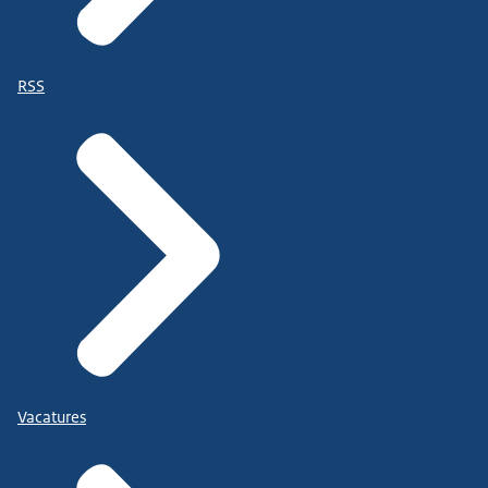
RSS
Vacatures