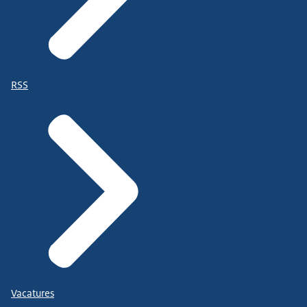
RSS
Vacatures