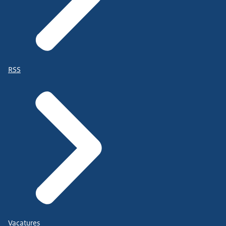
RSS
Vacatures