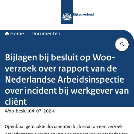
Naar de homepage van Rijksoverheid
Rijksoverheid
Home
Documenten
Vu
Bijlagen bij besluit op Woo-
verzoek over rapport van de
Nederlandse Arbeidsinspectie
over incident bij werkgever van
cliënt
Woo-besluit
04-07-2024
Openbaar gemaakte documenten bij besluit op een verzoek