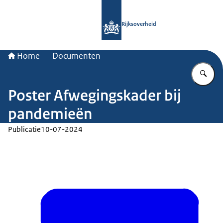
Naar de homepage van Rijksoverheid
Rijksoverheid
Home
Documenten
Vu
Poster Afwegingskader bij
pandemieën
Publicatie
10-07-2024