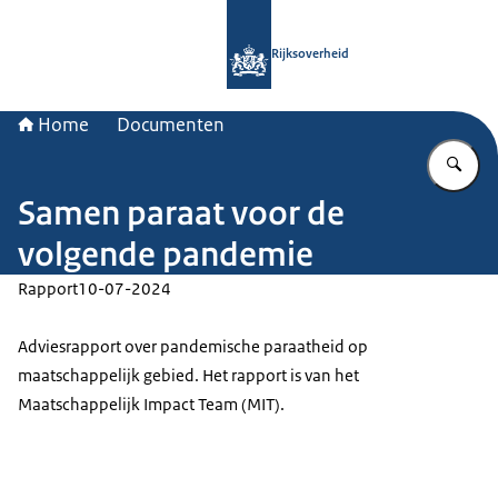
Naar de homepage van Rijksoverheid
Rijksoverheid
Home
Documenten
Vu
Samen paraat voor de
volgende pandemie
Rapport
10-07-2024
Adviesrapport over pandemische paraatheid op
maatschappelijk gebied. Het rapport is van het
Maatschappelijk Impact Team (MIT).