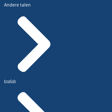
Andere talen
English