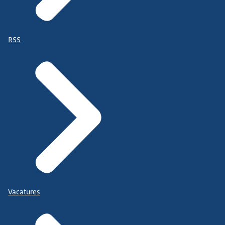
RSS
Vacatures