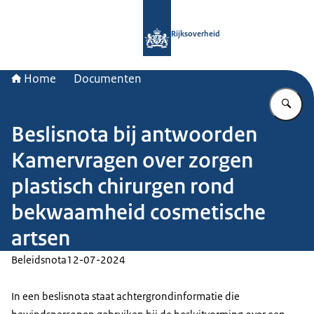
Naar de homepage van Rijksoverheid
Rijksoverheid
Home
Documenten
Vu
Beslisnota bij antwoorden
Kamervragen over zorgen
plastisch chirurgen rond
bekwaamheid cosmetische
artsen
Beleidsnota
12-07-2024
In een beslisnota staat achtergrondinformatie die