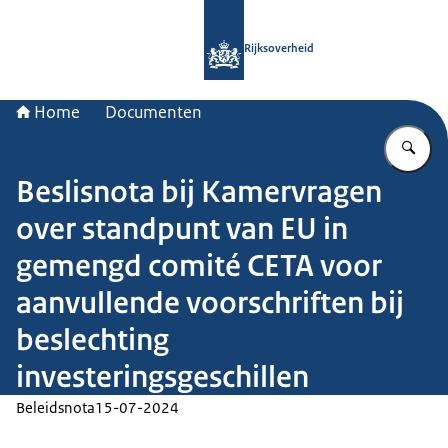
Naar de homepage van Rijksoverheid
Rijksoverheid
Home
Documenten
Vu
Beslisnota bij Kamervragen
over standpunt van EU in
gemengd comité CETA voor
aanvullende voorschriften bij
beslechting
investeringsgeschillen
Beleidsnota
15-07-2024