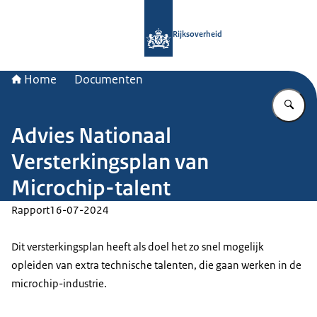
Naar de homepage van Rijksoverheid
Rijksoverheid
Home
Documenten
Vu
Advies Nationaal
Versterkingsplan van
Microchip-talent
Rapport
16-07-2024
Dit versterkingsplan heeft als doel het zo snel mogelijk
opleiden van extra technische talenten, die gaan werken in de
microchip-industrie.