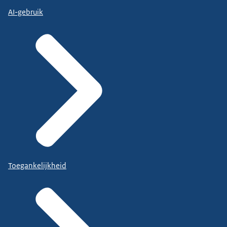
AI-gebruik
Toegankelijkheid