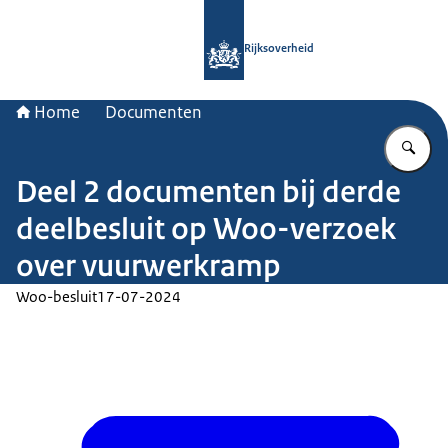
Naar de homepage van Rijksoverheid
Rijksoverheid
Home
Documenten
Vu
Deel 2 documenten bij derde
deelbesluit op Woo-verzoek
over vuurwerkramp
Woo-besluit
17-07-2024