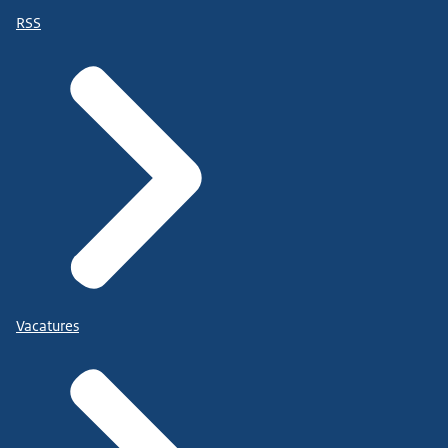
RSS
Vacatures