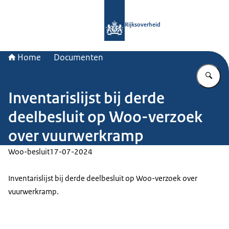
Naar de homepage van Rijksoverheid
Rijksoverheid
Home
Documenten
Vu
Inventarislijst bij derde
deelbesluit op Woo-verzoek
over vuurwerkramp
Woo-besluit
17-07-2024
Inventarislijst bij derde deelbesluit op Woo-verzoek over
vuurwerkramp.