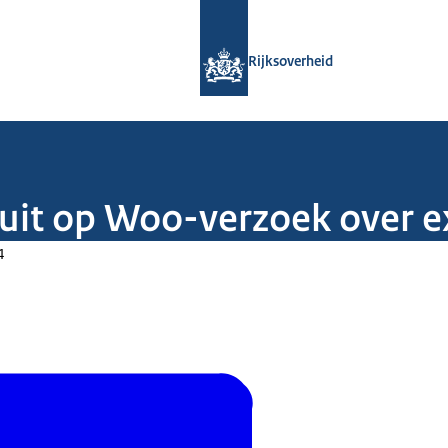
Naar de homepage van Rijksoverheid
Rijksoverheid
esluit op Woo-verzoek over 
4