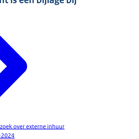
 is een bijlage bij
zoek over externe inhuur
-2024