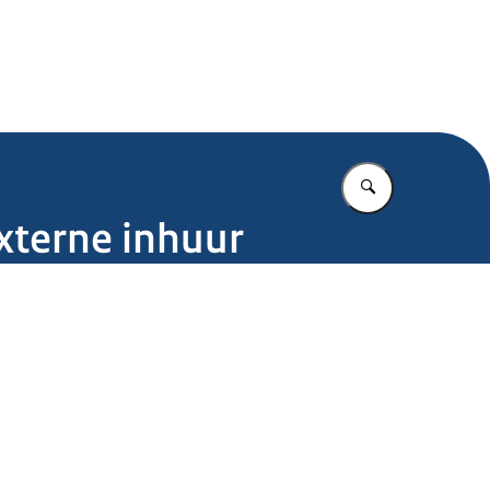
.nl
Vul in wat u z
externe inhuur