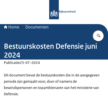
Naar de homepage van Rijksoverheid
Rijksoverheid
Home
Documenten
Vu
Bestuurskosten Defensie juni
2024
Publicatie
25-07-2024
Dit document bevat de bestuurskosten die in de aangegeven
periode zijn gemaakt voor, door of namens de
bewindspersonen en topambtenaren van het ministerie van
Defensie.