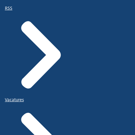
RSS
Vacatures