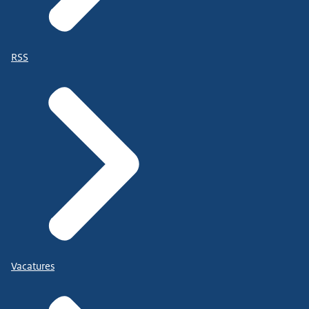
RSS
Vacatures