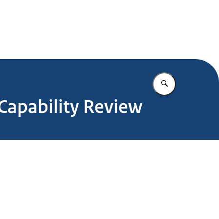
.nl
Vul in wat u z
Capability Review