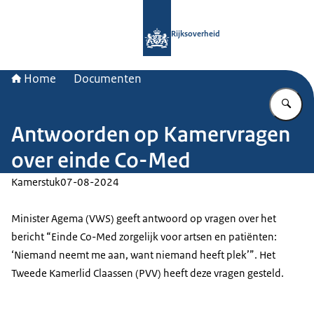
Naar de homepage van Rijksoverheid
Rijksoverheid
Home
Documenten
Vu
Antwoorden op Kamervragen
over einde Co-Med
Kamerstuk
07-08-2024
Minister Agema (VWS) geeft antwoord op vragen over het
bericht “Einde Co-Med zorgelijk voor artsen en patiënten:
‘Niemand neemt me aan, want niemand heeft plek’”. Het
Tweede Kamerlid Claassen (PVV) heeft deze vragen gesteld.