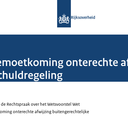
Naar de homepage van Rijksoverheid
Rijksoverheid
emoetkoming onterechte af
chuldregeling
 de Rechtspraak over het Wetsvoorstel Wet
ming onterechte afwijzing buitengerechtelijke