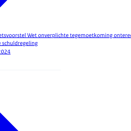
tsvoorstel Wet onverplichte tegemoetkoming onterec
e schuldregeling
2024