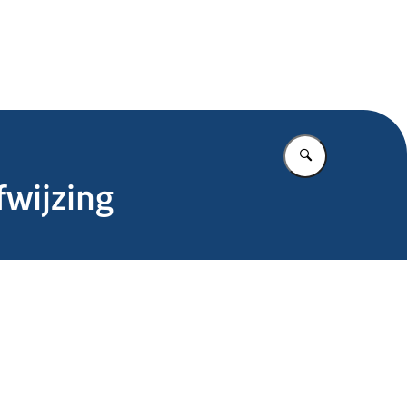
.nl
Vul in wat u z
wijzing