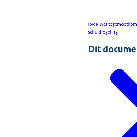
RvdR Wet tegemoetkomin
schuldregeling
Dit document