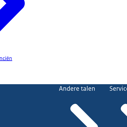
anciën
Andere talen
Servic