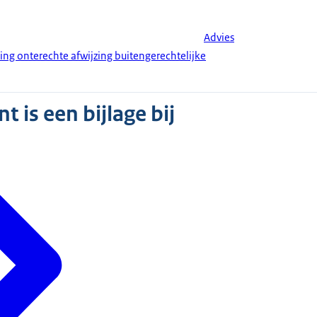
Advies
g onterechte afwijzing buitengerechtelijke
 is een bijlage bij