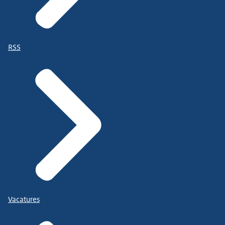
RSS
Vacatures