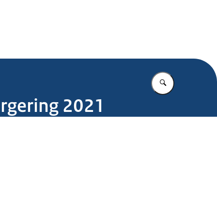
.nl
Vul in wat u z
urgering 2021