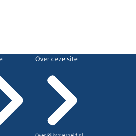
e
Over deze site
Over Rijksoverheid.nl