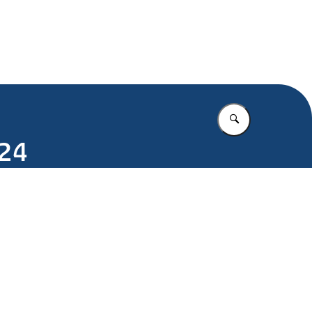
.nl
Vul in wat u z
024