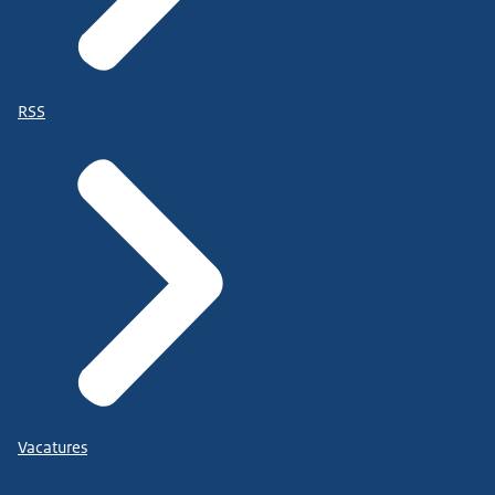
RSS
Vacatures