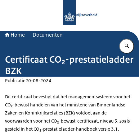
Naar de homepage van Rijksoverheid
Rijksoverheid
Home
Documenten
Vu
Certificaat CO₂-prestatieladder
BZK
Publicatie
20-08-2024
Dit certificaat bevestigt dat het managementsysteem voor het
CO₂-bewust handelen van het ministerie van Binnenlandse
Zaken en Koninkrijksrelaties (BZK) voldoet aan de
voorwaarden voor het CO₂-bewust-certificaat, niveau 3, zoals
gesteld in het CO₂-prestatieladder-handboek versie 3.1.