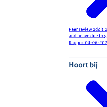
Peer review additi
and heave due to g
Rapport
04-06-20
Hoort bij