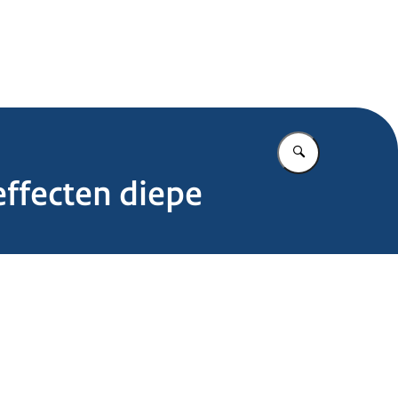
.nl
Vul in wat u z
effecten diepe